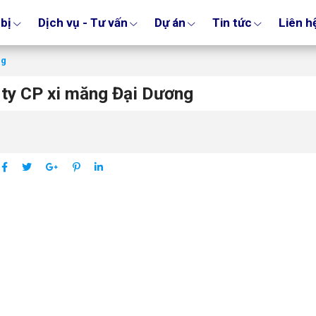
 bị
Dịch vụ - Tư vấn
Dự án
Tin tức
Liên h
ng
ty CP xi măng Đại Dương