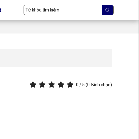
ệ
0
/ 5 (
0
Bình chọn)