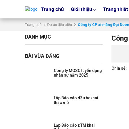
Trang chủ
Giới thiệu
Trang thiết
Trang chủ
Dự án tiêu biểu
Công ty CP xi măng Đại Dươ
DANH MỤC
Công 
BÀI VỪA ĐĂNG
Chia sẻ:
Công ty MGSC tuyển dụng
nhân sự năm 2025
Lập Báo cáo đầu tư khai
thác mỏ
Lập Báo cáo ĐTM khai